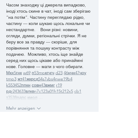
Часом знаходжу ці джерела випадково, 
іноді хтось скине в чат, іноді сам зберігаю 
“на потім”. Частину переглядаю рідко, 
частину — коли шукаю щось локальне чи 
нестандартне.    Вони різні: новини, 
огляди, думки, регіональні стрічки. Я не 
беру все за правду — скоріше, для 
порівняння та пошуку контрасту між 
подачею.  Можливо, хтось іще знайде 
серед них щось цікаве або принаймні 
нове. Головне — мати з чого обирати.  
М
к
х
5
г
нк
w69
п
53
mp
кг
чг
ч
d23
46
н
чн
47
чо
у
tmp3
жт
41
ж
кр
сд
54
s7
vb
s4
nw
e19
b4
k55
34
52
пп
кн
с
о
вн
43
вж
мг
r19
рд
r24
36
33
вл
кв
n7
c123
a01
h15
t21
2x5
cb1
т
35
38
пд
пс
км
ол
 …
Mehr anzeigen
Gefällt mir
Antworten
Антон Елисеев