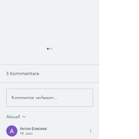
3 Kommentare
Styling für dei
Kommentar verfassen...
Kontraste für
Bonbonfarben
Aktuell
Антон Елисеев
19. Juni